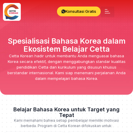
Konsultasi Gratis
Spesialisasi Bahasa Korea dalam
Ekosistem Belajar Cetta
Cetta Korean hadir untuk membantu Anda menguasai bahasa
Korea secara efektif, dengan menggabungkan standar kualitas
pendidikan Cetta dan kurikulum yang disusun khusus
berstandar internasional. Kami siap menemani perjalanan Anda
dalam mempelajari bahasa Korea.
Belajar Bahasa Korea untuk Target yang
Tepat
Kami memahami bahwa setiap pembelajar memiliki motivasi
berbeda. Program di Cetta Korean difokuskan untuk: