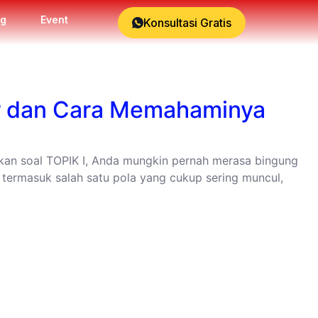
og
Event
Konsultasi Gratis
uar dan Cara Memahaminya
akan soal TOPIK I, Anda mungkin pernah merasa bingung
termasuk salah satu pola yang cukup sering muncul,
KONTAK
+62 852-1141-5785 (Admin WA Only)
cettakorean@cetta.id