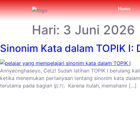
Home
Hari:
3 Juni 2026
Sinonim Kata dalam TOPIK I:
Annyeonghaseyo, Cetz! Sudah latihan TOPIK I berulang kal
ketika menemukan pertanyaan tentang sinonim kata dalam b
terutama pada bagian 읽기. Karena itulah, memahami […]
Kelas bahasa asing online interaktif dengan
praktisi buat pembelajaran makin