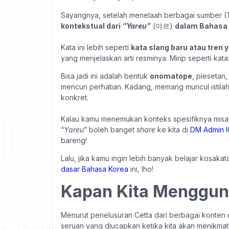
Sayangnya, setelah menelaah berbagai sumber (
kontekstual dari
“Yareu”
(
야르)
dalam Bahasa 
Kata ini lebih seperti
kata slang baru atau tren
yang menjelaskan arti resminya. Mirip seperti kata
Bisa jadi ini adalah bentuk
on‌omatope
, plesetan,
mencuri perhatian. Kadang, memang muncul istilah b
konkret.
Kalau kamu menemukan konteks spesifiknya misaln
“
Yareu
” boleh banget
share
ke kita di
DM Admin 
bareng!
Lalu, jika kamu ingin lebih banyak belajar kosa
dasar Bahasa Korea
ini, lho!
Kapan Kita Menggun
Menurut penelusuran Cetta dari berbagai konten d
seruan yang diucapkan ketika kita akan menikma