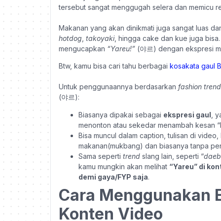
tersebut sangat menggugah selera dan memicu re
Makanan yang akan dinikmati juga sangat luas da
hotdog
,
takoyaki
, hingga cake dan kue juga bi
mengucapkan
“Yareu!”
(
야르) dengan ekspresi mu
Btw, kamu bisa cari tahu berbagai
kosakata gaul 
Untuk penggunaannya berdasarkan
fashion trend
(
야르)
:
Biasanya dipakai sebagai
ekspresi gaul
, 
menonton atau sekedar menambah kesan “k
Bisa muncul dalam caption, tulisan di video
makanan(mukbang) dan biasanya tanpa penje
Sama seperti
trend
slang lain, seperti “
daeb
kamu mungkin akan melihat
“Yareu” di kon
demi gaya/FYP saja
.
Cara Menggunakan E
Konten Video