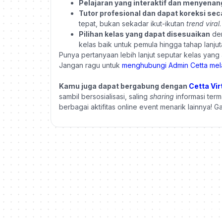
Pelajaran yang interaktif dan menyena
Tutor profesional dan dapat koreksi se
tepat, bukan sekadar ikut-ikutan
trend viral
.
Pilihan kelas yang dapat disesuaikan
den
kelas baik untuk pemula hingga tahap lanju
Punya pertanyaan lebih lanjut seputar kelas ya
Jangan ragu untuk
menghubungi Admin Cetta mel
Kamu juga dapat bergabung dengan
Cetta Vir
sambil bersosialisasi, saling
sharing
informasi term
berbagai aktifitas online event menarik lainnya
Kelas bahasa asing online interaktif dengan