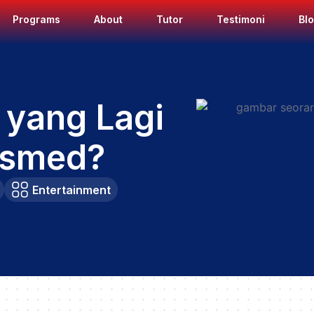
Programs
About
Tutor
Testimoni
Bl
 yang Lagi
osmed?
Entertainment