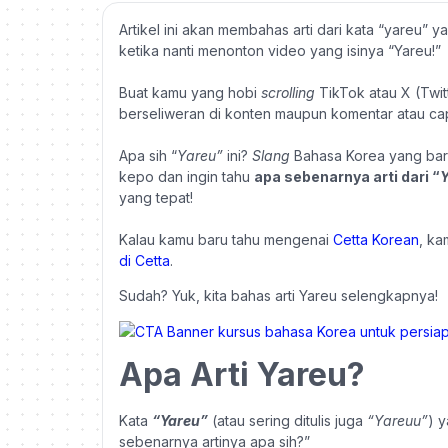
Artikel ini akan membahas arti dari kata “yareu” y
ketika nanti menonton video yang isinya “Yareu!”
Buat kamu yang hobi
scrolling
TikTok atau X (Twi
berseliweran di konten maupun komentar atau cap
Apa sih “
Yareu”
ini?
Slang
Bahasa Korea yang ba
kepo dan ingin tahu
apa sebenarnya arti dari “
Y
yang tepat!
Kalau kamu baru tahu mengenai
Cetta Korean
, ka
di Cetta
.
Sudah? Yuk, kita bahas arti Yareu selengkapnya!
Apa Arti Yareu?
Kata
“Yareu”
(atau sering ditulis juga
“Yareuu”
) y
sebenarnya artinya apa sih?”