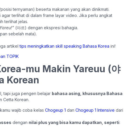
/posisi ternyaman) beserta makanan yang akan dinikmati.
agar terlihat di dalam frame layar video. Jika perlu angkat
erlihat jelas.
Yareu!”
(
야르) dengan ekspresi bahagia.
pan sebelah mata).
ga artikel
tips meningkatkan skill speaking Bahasa Korea
ini!
 Korea-mu Makin Yareuu
(
야
a Korean
l, tapi juga pengen belajar
bahasa asing, khususnya Bahasa
n Cetta Korean.
, kamu wajib coba kelas
Chogeup 1
dan
Chogeup 1 Intensive
dari
asses
dengan
nilai plus yang bisa kamu dapatkan, seperti
: