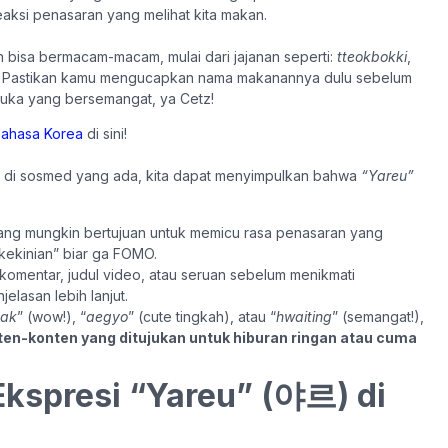
aksi penasaran yang melihat kita makan.
n bisa bermacam-macam, mulai dari jajanan seperti:
tteokbokki
,
sa. Pastikan kamu mengucapkan nama makanannya dulu sebelum
ka yang bersemangat, ya Cetz!
Bahasa Korea
di sini!
di sosmed yang ada, kita dapat menyimpulkan bahwa
“Yareu”
yang mungkin bertujuan untuk memicu rasa penasaran yang
ekinian” biar ga FOMO.
, komentar, judul video, atau seruan sebelum menikmati
lasan lebih lanjut.
ak
” (wow!), “
aegyo
” (cute tingkah), atau “
hwaiting
” (semangat!),
ten-konten yang ditujukan untuk hiburan ringan atau cuma
kspresi “Yareu” (야르) di