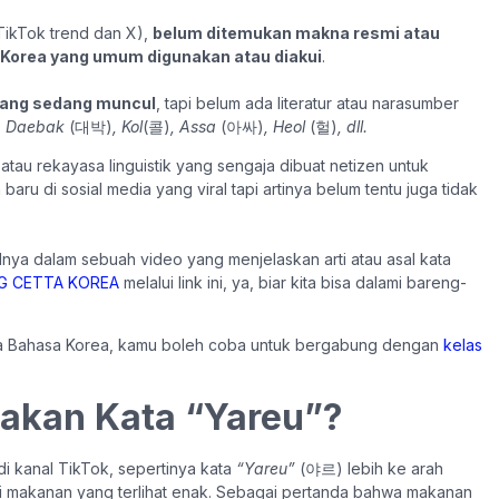
TikTok trend dan X),
belum ditemukan makna resmi atau
Korea yang umum digunakan atau diakui
.
 yang sedang muncul
, tapi belum ada literatur atau narasumber
:
Daebak
(
대박)
, Kol
(
콜
)
,
Assa
(아싸)
, Heol
(헐)
, dll.
 atau rekayasa linguistik yang sengaja dibuat netizen untuk
aru di sosial media yang viral tapi artinya belum tentu juga tidak
ya dalam sebuah video yang menjelaskan arti atau asal kata
IG CETTA KOREA
melalui link ini, ya, biar kita bisa dalami bareng-
kata Bahasa Korea, kamu boleh coba untuk bergabung dengan
kelas
akan Kata “Yareu”?
i kanal TikTok, sepertinya kata
“Yareu”
(
야르) lebih ke arah
ti makanan yang terlihat enak. Sebagai pertanda bahwa makanan