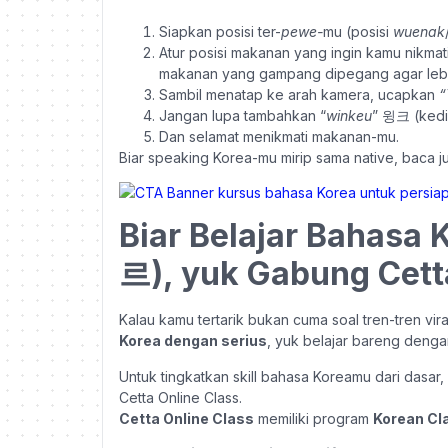
Siapkan posisi ter-
pewe-
mu (posisi
wuenak
Atur posisi makanan yang ingin kamu nikmati 
makanan yang gampang dipegang agar lebih t
Sambil menatap ke arah kamera, ucapkan
“
Jangan lupa tambahkan “
winkeu
”
윙크 (kedi
Dan selamat menikmati makanan-mu.
Biar speaking Korea-mu mirip sama native, baca ju
Biar Belajar Bahasa
르)
, yuk Gabung Cett
Kalau kamu tertarik bukan cuma soal tren-tren vira
Korea dengan serius
, yuk belajar bareng denga
Untuk tingkatkan skill bahasa Koreamu dari dasar
Cetta Online Class.
Cetta Online Class
memiliki program
Korean Cl