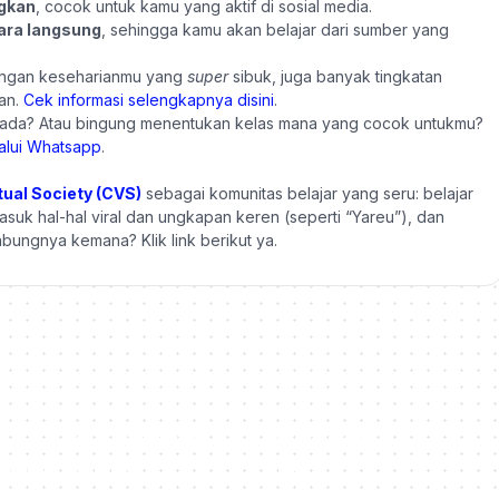
ngkan
, cocok untuk kamu yang aktif di sosial media.
cara langsung
, sehingga kamu akan belajar dari sumber yang
gan keseharianmu yang
super
sibuk, juga banyak tingkatan
tan.
Cek informasi selengkapnya disini
.
ng ada? Atau bingung menentukan kelas mana yang cocok untukmu?
alui Whatsapp
.
tual Society (CVS)
sebagai komunitas belajar yang seru: belajar
asuk hal-hal viral dan ungkapan keren (seperti “Yareu”), dan
! Gabungnya kemana?
Klik link berikut
ya.
QUICK LINKS
DUKUNGAN
Beranda
FAQ
 tutor