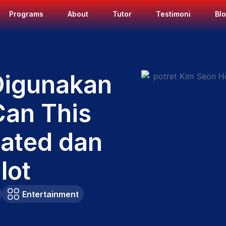
Programs
About
Tutor
Testimoni
Bl
Digunakan
Can This
lated dan
lot
Entertainment