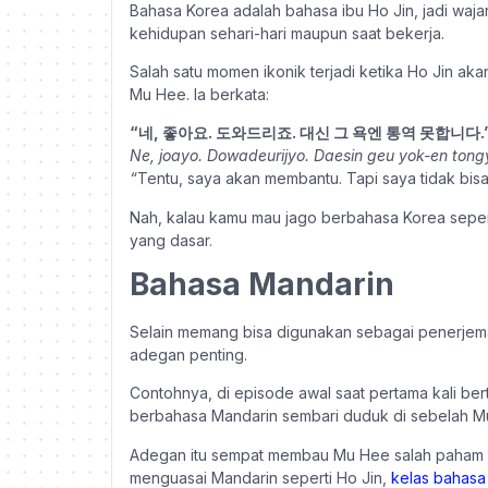
Bahasa Korea adalah bahasa ibu Ho Jin, jadi wajar
kehidupan sehari-hari maupun saat bekerja.
Salah satu momen ikonik terjadi ketika Ho Jin
Mu Hee. Ia berkata:
“네, 좋아요. 도와드리죠. 대신 그 욕엔 통역 못합니다.
Ne, joayo. Dowadeurijyo. Daesin geu yok-en ton
“
Tentu, saya akan membantu. Tapi saya tidak bisa
Nah, kalau kamu mau jago berbahasa Korea seperti
yang dasar.
Bahasa Mandarin
Selain memang bisa digunakan sebagai penerjem
adegan penting.
Contohnya, di episode awal saat pertama kali be
berbahasa Mandarin sembari duduk di sebelah 
Adegan itu sempat membau Mu Hee salah paham da
menguasai Mandarin seperti Ho Jin,
kelas bahasa