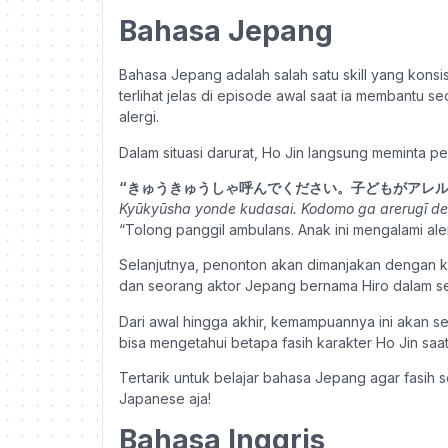
Bahasa Jepang
Bahasa Jepang adalah salah satu skill yang kon
terlihat jelas di episode awal saat ia membantu 
alergi.
Dalam situasi darurat, Ho Jin langsung meminta 
“きゅうきゅうしゃ呼んでください。子どもがアレル
Kyūkyūsha yonde kudasai. Kodomo ga arerugī d
“Tolong panggil ambulans. Anak ini mengalami aler
Selanjutnya, penonton akan dimanjakan dengan 
dan seorang aktor Jepang bernama Hiro dalam se
Dari awal hingga akhir, kemampuannya ini akan se
bisa mengetahui betapa fasih karakter Ho Jin sa
Tertarik untuk belajar bahasa Jepang agar fasih
Japanese aja!
Bahasa Inggris