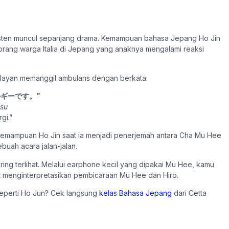
sisten muncul sepanjang drama. Kemampuan bahasa Jepang Ho Jin
seorang warga Italia di Jepang yang anaknya mengalami reaksi
pelayan memanggil ambulans dengan berkata:
ギーです。”
esu
gi.”
kemampuan Ho Jin saat ia menjadi penerjemah antara Cha Mu Hee
buah acara jalan-jalan.
ring terlihat. Melalui earphone kecil yang dipakai Mu Hee, kamu
at menginterpretasikan pembicaraan Mu Hee dan Hiro.
 seperti Ho Jun? Cek langsung
kelas Bahasa Jepang
dari Cetta