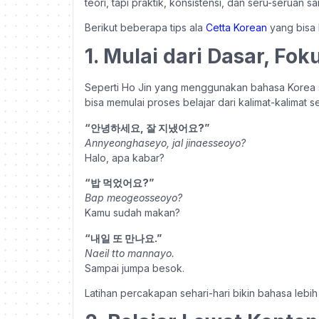
teori, tapi praktik, konsistensi, dan seru-seruan sa
Berikut beberapa tips ala
Cetta Korean
yang bisa
1. Mulai dari Dasar, Fo
Seperti Ho Jin yang menggunakan bahasa Korea s
bisa memulai proses belajar dari kalimat-kalimat s
“안녕하세요, 잘 지냈어요?”
Annyeonghaseyo, jal jinaesseoyo?
Halo, apa kabar?
“밥 먹었어요?”
Bap meogeosseoyo?
Kamu sudah makan?
“내일 또 만나요.”
Naeil tto mannayo.
Sampai jumpa besok.
Latihan percakapan sehari-hari bikin bahasa leb