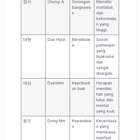
청아
Chung-A
Golongan
Memiliki
bangsawa
martabat
n
dan
kehormata
n yang
tinggi.
대현
Dae Hyun
Berwibaw
Sosok
a
pemimpin
yang
bijaksana
dan
sangat
disegani.
대심
Daeshim
Kepribadi
Harapan
an baik
memiliki
hati yang
tulus dan
mental
yang kuat.
동민
Dong Min
Kepandaia
Kecerdasa
n
n yang
membawa
manfaat