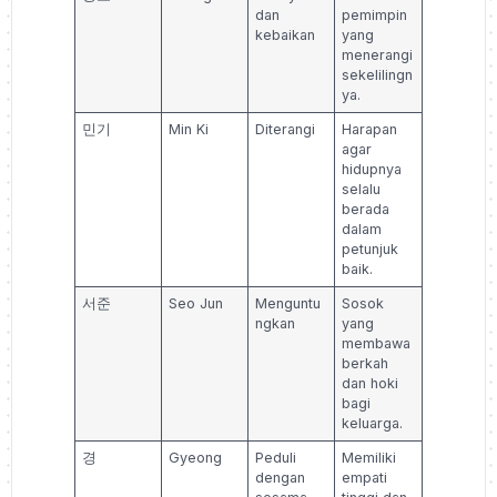
dan
pemimpin
kebaikan
yang
menerangi
sekelilingn
ya.
민기
Min Ki
Diterangi
Harapan
agar
hidupnya
selalu
berada
dalam
petunjuk
baik.
서준
Seo Jun
Menguntu
Sosok
ngkan
yang
membawa
berkah
dan hoki
bagi
keluarga.
경
Gyeong
Peduli
Memiliki
dengan
empati