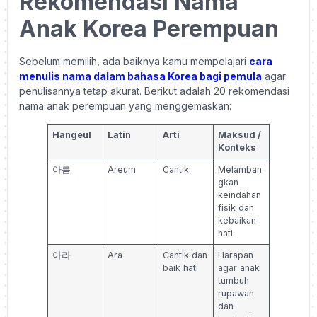
Rekomendasi Nama
Anak Korea Perempuan
Sebelum memilih, ada baiknya kamu mempelajari
cara
menulis nama dalam bahasa Korea bagi pemula
agar
penulisannya tetap akurat. Berikut adalah 20 rekomendasi
nama anak perempuan yang menggemaskan:
Hangeul
Latin
Arti
Maksud /
Konteks
아름
Areum
Cantik
Melamban
gkan
keindahan
fisik dan
kebaikan
hati.
아라
Ara
Cantik dan
Harapan
baik hati
agar anak
tumbuh
rupawan
dan