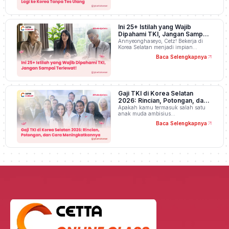
Ini 25+ Istilah yang Wajib
Dipahami TKI, Jangan Sampai
Terlewat!
Annyeonghaseyo, Cetz! Bekerja di
Korea Selatan menjadi impian…
Baca Selengkapnya
Gaji TKI di Korea Selatan
2026: Rincian, Potongan, dan
Cara Meningkatkannya
Apakah kamu termasuk salah satu
anak muda ambisius…
Baca Selengkapnya