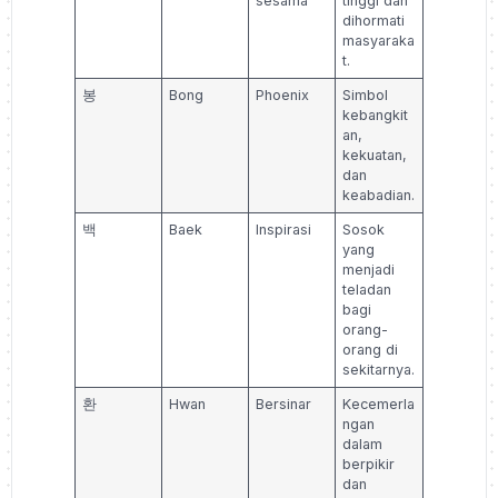
sesama
tinggi dan
dihormati
masyaraka
t.
봉
Bong
Phoenix
Simbol
kebangkit
an,
kekuatan,
dan
keabadian.
백
Baek
Inspirasi
Sosok
yang
menjadi
teladan
bagi
orang-
orang di
sekitarnya.
환
Hwan
Bersinar
Kecemerla
ngan
dalam
berpikir
dan