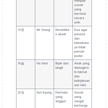
menjadi
sosok
yang
bersinar
secara
unik.
미영
Mi Young
Kecantika
Doa agar
n abadi
pesona
dan
kebaikann
ya tidak
pernah
pudar.
하슬
Ha Seul
Bijak dari
Anak yang
langit
dianugera
hi hikmat
dan
kebijaksan
aan ilahi.
은경
Eun Kyung
Permata
Sosok
yang
yang
anggun
sangat
berharga