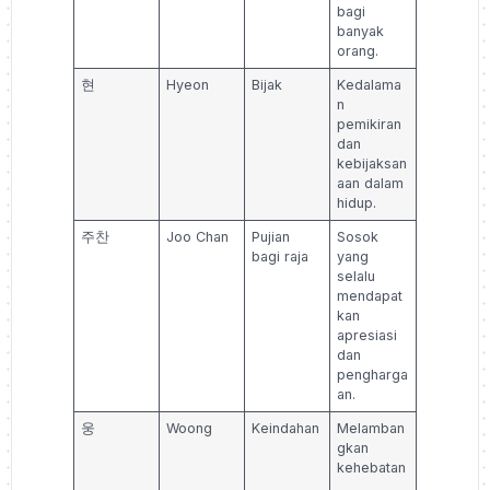
bagi
banyak
orang.
현
Hyeon
Bijak
Kedalama
n
pemikiran
dan
kebijaksan
aan dalam
hidup.
주찬
Joo Chan
Pujian
Sosok
bagi raja
yang
selalu
mendapat
kan
apresiasi
dan
pengharga
an.
웅
Woong
Keindahan
Melamban
gkan
kehebatan
,