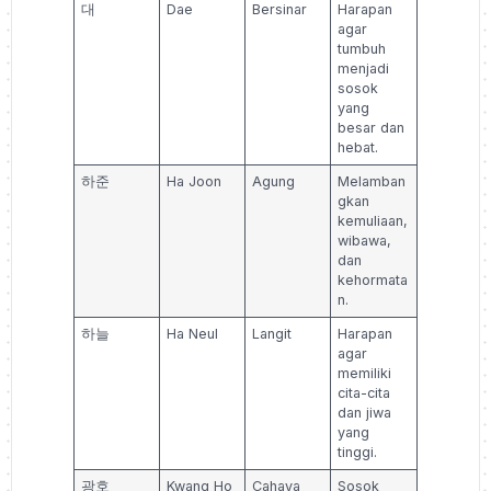
대
Dae
Bersinar
Harapan
agar
tumbuh
menjadi
sosok
yang
besar dan
hebat.
하준
Ha Joon
Agung
Melamban
gkan
kemuliaan,
wibawa,
dan
kehormata
n.
하늘
Ha Neul
Langit
Harapan
agar
memiliki
cita-cita
dan jiwa
yang
tinggi.
광호
Kwang Ho
Cahaya
Sosok