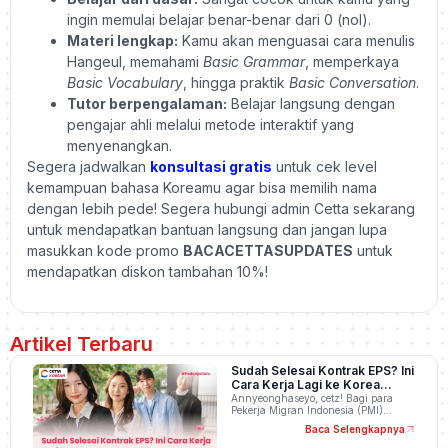
ingin memulai belajar benar-benar dari 0 (nol).
Materi lengkap:
Kamu akan menguasai cara menulis
Hangeul, memahami
Basic Grammar
, memperkaya
Basic Vocabulary
, hingga praktik
Basic Conversation
.
Tutor berpengalaman:
Belajar langsung dengan
pengajar ahli melalui metode interaktif yang
menyenangkan.
Segera jadwalkan
konsultasi gratis
untuk cek level
kemampuan bahasa Koreamu agar bisa memilih nama
dengan lebih pede! Segera hubungi admin Cetta sekarang
untuk mendapatkan bantuan langsung dan jangan lupa
masukkan kode promo
BACACETTASUPDATES
untuk
mendapatkan diskon tambahan 10%!
Artikel Terbaru
Sudah Selesai Kontrak EPS? Ini
Cara Kerja Lagi ke Korea
Tanpa Tes Ulang
Annyeonghaseyo, cetz! Bagi para
Pekerja Migran Indonesia (PMI)…
Baca Selengkapnya