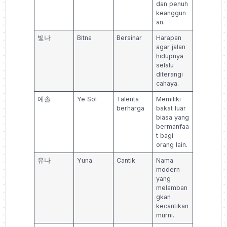
dan penuh
keanggun
an.
빛나
Bitna
Bersinar
Harapan
agar jalan
hidupnya
selalu
diterangi
cahaya.
예솔
Ye Sol
Talenta
Memiliki
berharga
bakat luar
biasa yang
bermanfaa
t bagi
orang lain.
유나
Yuna
Cantik
Nama
modern
yang
melamban
gkan
kecantikan
murni.