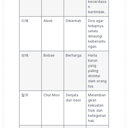
kecerdasa
n
bertindak.
아복
Abok
Diberkati
Doa agar
hidupnya
selalu
dinaungi
keberuntu
ngan.
보배
Bobae
Berharga
Harta
karun
yang
paling
dicintai
oleh orang
tua.
철무
Chul Moo
Senjata
Melamban
dari besi
gkan
kekuatan
fisik dan
keteguhan
hati.