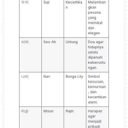
수지
Suji
Kecantika
Melamban
n
gkan
pesona
yang
memikat
dan
elegan.
서아
Seo Ah
Untung
Doa agar
hidupnya
selalu
dipenuhi
keberuntu
ngan.
나리
Nari
Bunga Lily
Simbol
kesucian,
kemurnian
, dan
kecantikan
alami.
미순
Misun
Rajin
Harapan
agar
menjadi
pribadi