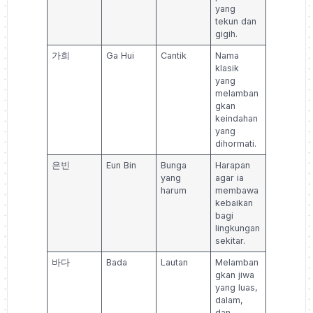
yang
tekun dan
gigih.
가희
Ga Hui
Cantik
Nama
klasik
yang
melamban
gkan
keindahan
yang
dihormati.
은빈
Eun Bin
Bunga
Harapan
yang
agar ia
harum
membawa
kebaikan
bagi
lingkungan
sekitar.
바다
Bada
Lautan
Melamban
gkan jiwa
yang luas,
dalam,
dan