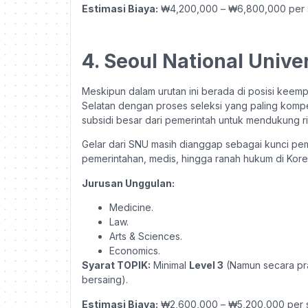
Estimasi Biaya:
₩4,200,000 – ₩6,800,000 per 
4. Seoul National Unive
Meskipun dalam urutan ini berada di posisi keemp
Selatan dengan proses seleksi yang paling kompe
subsidi besar dari pemerintah untuk mendukung ri
Gelar dari SNU masih dianggap sebagai kunci pemb
pemerintahan, medis, hingga ranah hukum di Kore
Jurusan Unggulan:
Medicine.
Law.
Arts & Sciences.
Economics.
Syarat TOPIK:
Minimal
Level 3
(Namun secara pra
bersaing).
Estimasi Biaya:
₩2,600,000 – ₩5,200,000 per s