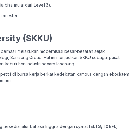
a bisa mulai dari
Level 3
).
semester.
rsity (SKKU)
U berhasil melakukan modernisasi besar-besaran sejak
ogi, Samsung Group. Hal ini menjadikan SKKU sebagai pusat
n kebutuhan industri secara langsung.
mpetitif di bursa kerja berkat kedekatan kampus dengan ekosistem
jemen.
g tersedia jalur bahasa Inggris dengan syarat
IELTS/TOEFL
).