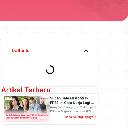
Daftar Isi
Artikel Terbaru
Sudah Selesai Kontrak
EPS? Ini Cara Kerja Lagi ke
Korea Tanpa Tes Ulang
Annyeonghaseyo, cetz! Bagi para
Pekerja Migran Indonesia (PMI)…
Baca Selengkapnya