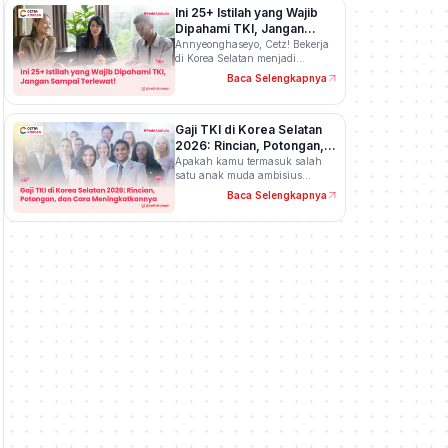
Ini 25+ Istilah yang Wajib
Dipahami TKI, Jangan
Sampai Terlewat!
Annyeonghaseyo, Cetz! Bekerja
di Korea Selatan menjadi
impian…
Baca Selengkapnya
Gaji TKI di Korea Selatan
2026: Rincian, Potongan,
dan Cara Meningkatkannya
Apakah kamu termasuk salah
satu anak muda ambisius…
Baca Selengkapnya