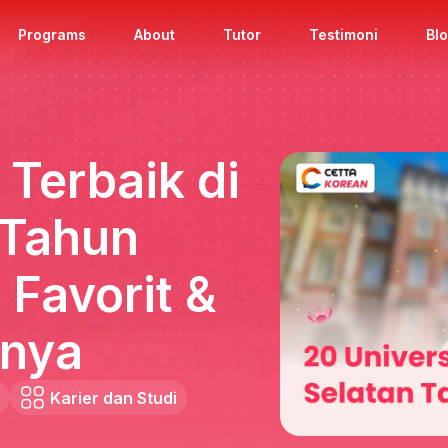
Programs
About
Tutor
Testimoni
Bl
 Terbaik di
 Tahun
Favorit &
anya
Karier dan Studi