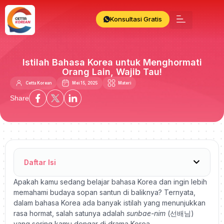
Konsultasi Gratis
Istilah Bahasa Korea untuk Menghormati
Orang Lain, Wajib Tau!
Cetta Korean
Mei 15, 2025
Materi
Share
Daftar Isi
Apakah kamu sedang belajar bahasa Korea dan ingin lebih
memahami budaya sopan santun di baliknya? Ternyata,
dalam bahasa Korea ada banyak istilah yang menunjukkan
rasa hormat, salah satunya adalah
sunbae-nim
(선배님)
yang sering kamu dengar di drama Korea.