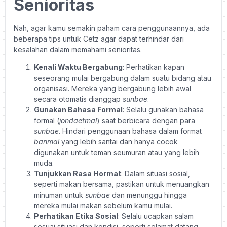
Senioritas
Nah, agar kamu semakin paham cara penggunaannya, ada
beberapa tips untuk Cetz agar dapat terhindar dari
kesalahan dalam memahami senioritas.
Kenali Waktu Bergabung
: Perhatikan kapan
seseorang mulai bergabung dalam suatu bidang atau
organisasi. Mereka yang bergabung lebih awal
secara otomatis dianggap
sunbae
.
Gunakan Bahasa Formal
: Selalu gunakan bahasa
formal (
jondaetmal
) saat berbicara dengan para
sunbae
. Hindari penggunaan bahasa dalam format
banmal
yang lebih santai dan hanya cocok
digunakan untuk teman seumuran atau yang lebih
muda.
Tunjukkan Rasa Hormat
: Dalam situasi sosial,
seperti makan bersama, pastikan untuk menuangkan
minuman untuk
sunbae
dan menunggu hingga
mereka mulai makan sebelum kamu mulai.
Perhatikan Etika Sosial
: Selalu ucapkan salam
sesuai situasi dan kondisi, seperti selamat datang,