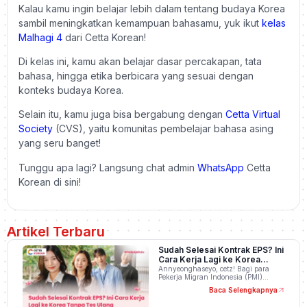
Kalau kamu ingin belajar lebih dalam tentang budaya Korea
sambil meningkatkan kemampuan bahasamu, yuk ikut
kelas
Malhagi 4
dari Cetta Korean!
Di kelas ini, kamu akan belajar dasar percakapan, tata
bahasa, hingga etika berbicara yang sesuai dengan
konteks budaya Korea.
Selain itu, kamu juga bisa bergabung dengan
Cetta Virtual
Society
(CVS), yaitu komunitas pembelajar bahasa asing
yang seru banget!
Tunggu apa lagi? Langsung chat admin
WhatsApp
Cetta
Korean di sini!
Artikel Terbaru
Sudah Selesai Kontrak EPS? Ini
Cara Kerja Lagi ke Korea
Tanpa Tes Ulang
Annyeonghaseyo, cetz! Bagi para
Pekerja Migran Indonesia (PMI)…
Baca Selengkapnya