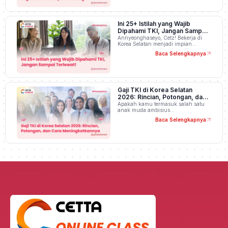
Ini 25+ Istilah yang Wajib
Dipahami TKI, Jangan Sampai
Terlewat!
Annyeonghaseyo, Cetz! Bekerja di
Korea Selatan menjadi impian…
Baca Selengkapnya
Gaji TKI di Korea Selatan
2026: Rincian, Potongan, dan
Cara Meningkatkannya
Apakah kamu termasuk salah satu
anak muda ambisius…
Baca Selengkapnya