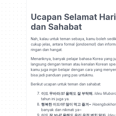
Ucapan Selamat Hari 
dan Sahabat
Nah, kalau untuk teman sebaya, kamu boleh sediki
cukup jelas, antara formal (
jondaemal
) dan informa
ringan dan hangat.
Menariknya, banyak pelajar bahasa Korea yang just
langsung dengan teman atau kenalan Korean spea
kamu juga ingin belajar dengan cara yang meny
bisa jadi panduan yang pas untukmu.
Berikut ucapan untuk teman dan sahabat:
이드 무바라크! 올해도 잘 부탁해.
Ideu Mubara
tahun ini juga ya.
행복한 이드야! 많이 먹고 즐겨~
Haengbokhan 
banyak dan nikmati ya~
이드 잘 보내! 올해도 우리 우정 변치 말자.
Ideu