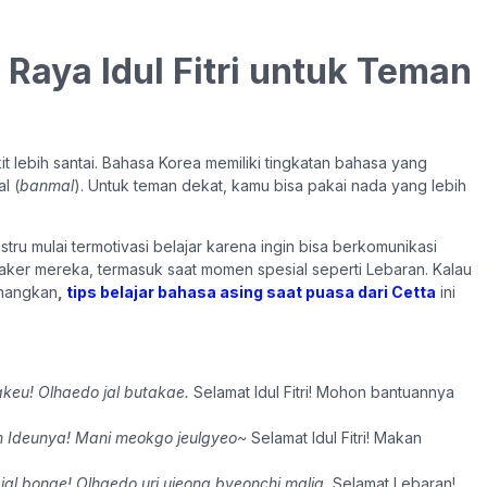
Raya Idul Fitri untuk Teman
t lebih santai. Bahasa Korea memiliki tingkatan bahasa yang
l (
banmal
). Untuk teman dekat, kamu bisa pakai nada yang lebih
ru mulai termotivasi belajar karena ingin bisa berkomunikasi
ker mereka, termasuk saat momen spesial seperti Lebaran. Kalau
enangkan
,
tips belajar bahasa asing saat puasa dari Cetta
ini
keu! Olhaedo jal butakae.
Selamat Idul Fitri! Mohon bantuannya
Ideunya! Mani meokgo jeulgyeo~
Selamat Idul Fitri! Makan
 jal bonae! Olhaedo uri ujeong byeonchi malja.
Selamat Lebaran!