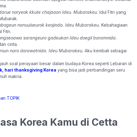
ama.
darue noryeok kkute chajaaon Ideu. Mubarakeu.
Idul Fitri yang
 Mubarak.
bogeun nanuulseurok keojinda. Ideu Mubarakeu.
Kebahagiaan
Fitri.
ongseoawa sarangeuro gadeukan Ideu doegil baramnida.
an cinta.
roun naro dorawatnida. Ideu Mubarakeu.
Aku kembali sebagai
 jauh soal perayaan besar dalam budaya Korea seperti Lebaran di
, hari thanksgiving Korea
yang bisa jadi perbandingan seru
enuh makna.
hasa Korea Kamu di Cetta