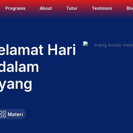
Programs
About
Tutor
Testimoni
Bl
lamat Hari
 dalam
 yang
Materi