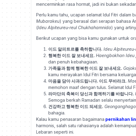
mencerminkan rasa hormat, jadi ini bukan sekadar
Perlu kamu tahu, ucapan selamat Idul Fitri dala
Mubarakeu
) yang berasal dari serapan bahasa Ar
(
Ideu Alpiteureu-reul Chukhahamnida
) yang artin
Berikut ucapan yang bisa kamu gunakan untuk ora
이드 알피트르를 축하합니다.
Ideu Alpiteureu
행복한 이드 잘 보내세요.
Haengbokhan Ideu j
dan penuh kebahagiaan.
가족들과 함께 행복한 이드 잘 보내세요.
Gajok
kamu merayakan Idul Fitri bersama keluarg
마음을 담아 사과드립니다. 이드 무바라크.
Mae
memohon maaf dengan tulus. Selamat Idul Fit
라마단의 축복이 당신과 함께하기를 바랍니다.
Semoga berkah Ramadan selalu menyertai
건강하고 행복한 이드 되세요.
Geonganghago 
bahagia.
Kalau kamu penasaran bagaimana
pernikahan li
harmonis, salah satu rahasianya adalah kemamp
Lebaran seperti ini.