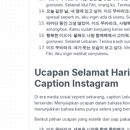
gomawo.
Selamat Idul Fitri, orang ku. Terima
오늘 같은 날, 네 옆에 있고 싶어. 이드 무바라크.
spesial seperti ini, aku ingin ada di sisimu. Se
라마단 동안 고생 많았어. 이드 무바라크, 사랑해
saranghae.
Kamu sudah berjuang keras sela
행복한 이드야. 올해도 나랑 함께해줘서 고마워.
gomawo.
Selamat Lebaran. Terima kasih sud
이드 무바라크. 네가 웃는 모습이 보고 싶다.
Id
Fitri. Aku ingin melihat senyummu.
Ucapan Selamat Hari 
Caption Instagram
Di era media sosial seperti sekarang, caption Le
tersendiri. Menyisipkan ucapan dalam bahasa Kore
menunjukkan bahwa kamu punya selera yang berb
Berikut pilihan ucapan yang estetik dan siap pakai
이드 무바라크. 새로운 시작을 함께 축하해요.
I