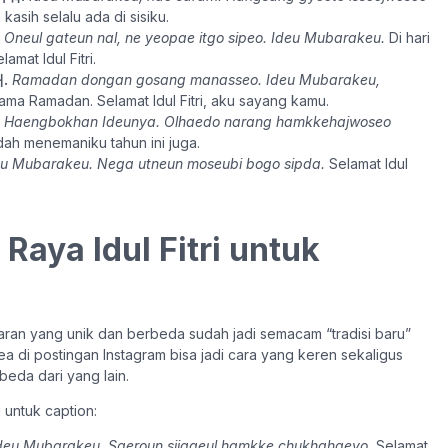
 kasih selalu ada di sisiku.
Oneul gateun nal, ne yeopae itgo sipeo. Ideu Mubarakeu.
Di hari
lamat Idul Fitri.
.
Ramadan dongan gosang manasseo. Ideu Mubarakeu,
ma Ramadan. Selamat Idul Fitri, aku sayang kamu.
Haengbokhan Ideunya. Olhaedo narang hamkkehajwoseo
ah menemaniku tahun ini juga.
eu Mubarakeu. Nega utneun moseubi bogo sipda.
Selamat Idul
Raya Idul Fitri untuk
baran yang unik dan berbeda sudah jadi semacam “tradisi baru”
a di postingan Instagram bisa jadi cara yang keren sekaligus
eda dari yang lain.
 untuk caption:
deu Mubarakeu. Saeroun sijageul hamkke chukhahaeyo.
Selamat