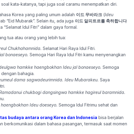
 soal kata-katanya, tapi juga soal caramu menempatkan diri.
m bahasa Korea yang paling umum adalah
이드 무바라크
(
Ideu
ab “Eid Mubarak”. Selain itu, ada juga
이드 알피트르를 축하합니다
ya “Selamat Idul Fitri” dalam gaya formal.
ng tua atau orang yang lebih tua:
-reul Chukhahamnida.
Selamat Hari Raya Idul Fitri.
al bonaeseyo.
Semoga Hari Raya Idul Fitri kamu menyenangkan
deulgwa hamkke haengbokhan Ideu jal bonaeseyo.
Semoga
a dengan bahagia.
umeul dama sagwadeurimnida. Ideu Mubarakeu.
Saya
ri.
Ramadanui chukbogi dangsingwa hamkke hagireul baramnida.
mu.
haengbokhan Ideu doeseyo.
Semoga Idul Fitrimu sehat dan
ntas budaya antara orang Korea dan Indonesia
bisa berjalan
uan berkomunikasi dalam bahasa pasangan, termasuk saat momen