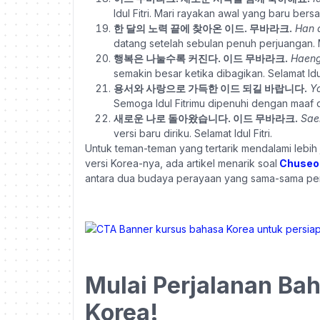
Idul Fitri. Mari rayakan awal yang baru bers
한 달의 노력 끝에 찾아온 이드. 무바라크.
Han 
datang setelah sebulan penuh perjuangan.
행복은 나눌수록 커진다. 이드 무바라크.
Haeng
semakin besar ketika dibagikan. Selamat Idul 
용서와 사랑으로 가득한 이드 되길 바랍니다.
Y
Semoga Idul Fitrimu dipenuhi dengan maaf d
새로운 나로 돌아왔습니다. 이드 무바라크.
Sae
versi baru diriku. Selamat Idul Fitri.
Untuk teman-teman yang tertarik mendalami lebih
versi Korea-nya, ada artikel menarik soal
Chuseok
antara dua budaya perayaan yang sama-sama p
Mulai Perjalanan Ba
Korea!