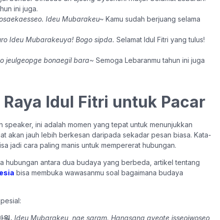
un ini juga.
saekaesseo. Ideu Mubarakeu~
Kamu sudah berjuang selama
uro Ideu Mubarakeuya! Bogo sipda.
Selamat Idul Fitri yang tulus!
o jeulgeopge bonaegil bara~
Semoga Lebaranmu tahun ini juga
Raya Idul Fitri untuk Pacar
 speaker, ini adalah momen yang tepat untuk menunjukkan
at akan jauh lebih berkesan daripada sekadar pesan biasa. Kata-
bisa jadi cara paling manis untuk mempererat hubungan.
ika hubungan antara dua budaya yang berbeda, artikel tentang
esia
bisa membuka wawasanmu soal bagaimana budaya
pesial:
마워.
Ideu Mubarakeu, nae saram. Hangsang gyeote isseojwoseo