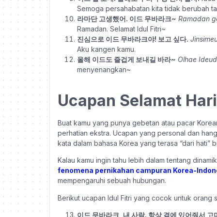
Semoga persahabatan kita tidak berubah tah
라마단 고생했어. 이드 무바라크~
Ramadan go
Ramadan. Selamat Idul Fitri~
진심으로 이드 무바라크야! 보고 싶다.
Jinsime
Aku kangen kamu.
올해 이드도 즐겁게 보내길 바라~
Olhae Ideud
menyenangkan~
Ucapan Selamat Hari 
Buat kamu yang punya gebetan atau pacar Korean
perhatian ekstra. Ucapan yang personal dan hang
kata dalam bahasa Korea yang terasa “dari hati” 
Kalau kamu ingin tahu lebih dalam tentang dinam
fenomena pernikahan campuran Korea-Indon
mempengaruhi sebuah hubungan.
Berikut ucapan Idul Fitri yang cocok untuk orang s
이드 무바라크, 내 사람. 항상 곁에 있어줘서 고