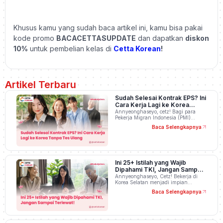
Khusus kamu yang sudah baca artikel ini, kamu bisa pakai
kode promo
BACACETTASUPDATE
dan dapatkan
diskon
10%
untuk pembelian kelas di
Cetta Korean
!
Artikel Terbaru
Sudah Selesai Kontrak EPS? Ini
Cara Kerja Lagi ke Korea
Tanpa Tes Ulang
Annyeonghaseyo, cetz! Bagi para
Pekerja Migran Indonesia (PMI)…
Baca Selengkapnya
Ini 25+ Istilah yang Wajib
Dipahami TKI, Jangan Sampai
Terlewat!
Annyeonghaseyo, Cetz! Bekerja di
Korea Selatan menjadi impian…
Baca Selengkapnya