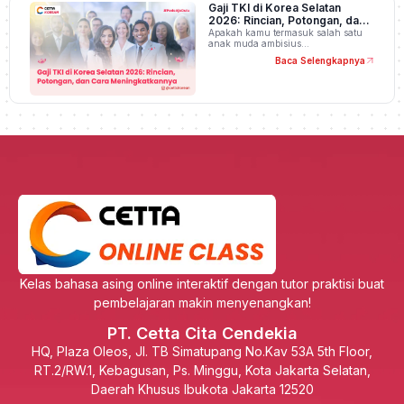
Gaji TKI di Korea Selatan
2026: Rincian, Potongan, dan
Cara Meningkatkannya
Apakah kamu termasuk salah satu
anak muda ambisius…
Baca Selengkapnya
Kelas bahasa asing online interaktif dengan tutor praktisi buat
pembelajaran makin menyenangkan!
PT. Cetta Cita Cendekia
HQ, Plaza Oleos, Jl. TB Simatupang No.Kav 53A 5th Floor,
RT.2/RW.1, Kebagusan, Ps. Minggu, Kota Jakarta Selatan,
Daerah Khusus Ibukota Jakarta 12520