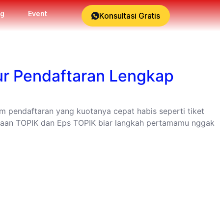
og
Event
Konsultasi Gratis
lur Pendaftaran Lengkap
em pendaftaran yang kuotanya cepat habis seperti tiket
rbedaan TOPIK dan Eps TOPIK biar langkah pertamamu nggak
KONTAK
+62 852-1141-5785 (Admin WA Only)
cettakorean@cetta.id