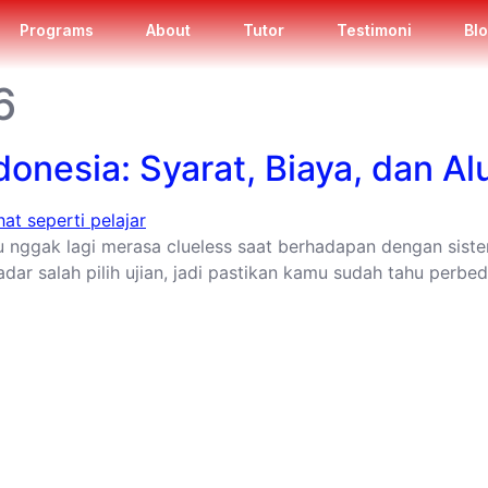
Programs
About
Tutor
Testimoni
Bl
6
donesia: Syarat, Biaya, dan A
mu nggak lagi merasa clueless saat berhadapan dengan sist
adar salah pilih ujian, jadi pastikan kamu sudah tahu pe
QUICK LINKS
DUKUNGAN
Beranda
FAQ
 tutor
About
Community