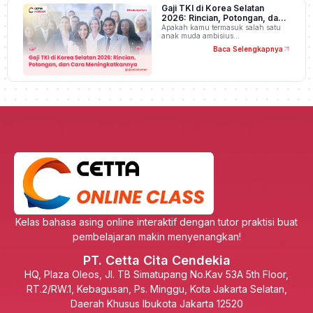
Gaji TKI di Korea Selatan
2026: Rincian, Potongan, dan
Cara Meningkatkannya
Apakah kamu termasuk salah satu
anak muda ambisius…
Baca Selengkapnya
Kelas bahasa asing online interaktif dengan tutor praktisi buat
pembelajaran makin menyenangkan!
PT. Cetta Cita Cendekia
HQ, Plaza Oleos, Jl. TB Simatupang No.Kav 53A 5th Floor,
RT.2/RW.1, Kebagusan, Ps. Minggu, Kota Jakarta Selatan,
Daerah Khusus Ibukota Jakarta 12520