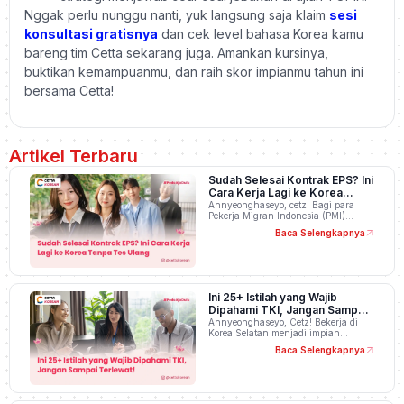
Nggak perlu nunggu nanti, yuk langsung saja klaim
sesi
konsultasi gratisnya
dan cek level bahasa Korea kamu
bareng tim Cetta sekarang juga. Amankan kursinya,
buktikan kemampuanmu, dan raih skor impianmu tahun ini
bersama Cetta!
Artikel Terbaru
Sudah Selesai Kontrak EPS? Ini
Cara Kerja Lagi ke Korea
Tanpa Tes Ulang
Annyeonghaseyo, cetz! Bagi para
Pekerja Migran Indonesia (PMI)…
Baca Selengkapnya
Ini 25+ Istilah yang Wajib
Dipahami TKI, Jangan Sampai
Terlewat!
Annyeonghaseyo, Cetz! Bekerja di
Korea Selatan menjadi impian…
Baca Selengkapnya