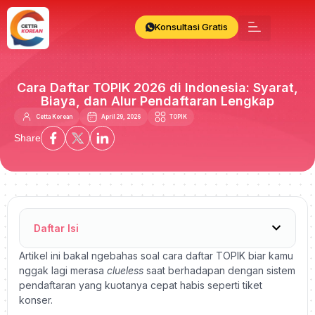
Konsultasi Gratis
Cara Daftar TOPIK 2026 di Indonesia: Syarat,
Biaya, dan Alur Pendaftaran Lengkap
Cetta Korean
April 29, 2026
TOPIK
Share
Daftar Isi
Artikel ini bakal ngebahas soal cara daftar TOPIK biar kamu
nggak lagi merasa
clueless
saat berhadapan dengan sistem
pendaftaran yang kuotanya cepat habis seperti tiket
konser.