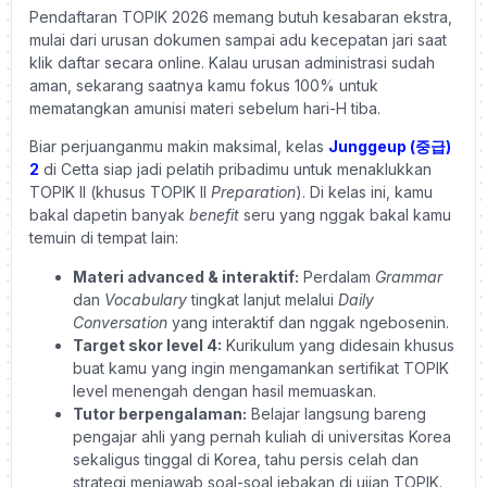
Pendaftaran TOPIK 2026 memang butuh kesabaran ekstra,
mulai dari urusan dokumen sampai adu kecepatan jari saat
klik daftar secara online. Kalau urusan administrasi sudah
aman, sekarang saatnya kamu fokus 100% untuk
mematangkan amunisi materi sebelum hari-H tiba.
Biar perjuanganmu makin maksimal, kelas
Junggeup (중급)
2
di Cetta siap jadi pelatih pribadimu untuk menaklukkan
TOPIK II (khusus TOPIK II
Preparation
). Di kelas ini, kamu
bakal dapetin banyak
benefit
seru yang nggak bakal kamu
temuin di tempat lain:
Materi advanced & interaktif:
Perdalam
Grammar
dan
Vocabulary
tingkat lanjut melalui
Daily
Conversation
yang interaktif dan nggak ngebosenin.
Target skor level 4:
Kurikulum yang didesain khusus
buat kamu yang ingin mengamankan sertifikat TOPIK
level menengah dengan hasil memuaskan.
Tutor berpengalaman:
Belajar langsung bareng
pengajar ahli yang pernah kuliah di universitas Korea
sekaligus tinggal di Korea, tahu persis celah dan
strategi menjawab soal-soal jebakan di ujian TOPIK.