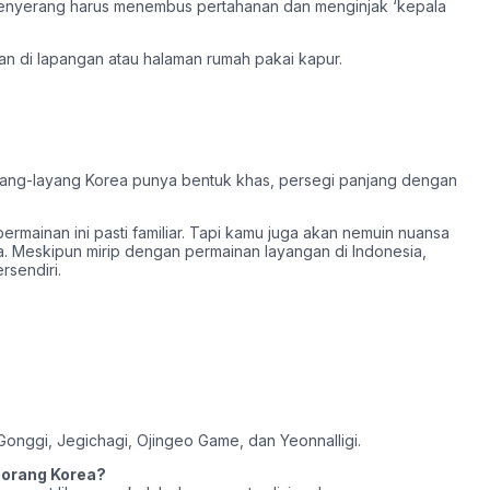
 penyerang harus menembus pertahanan dan menginjak ‘kepala
nkan di lapangan atau halaman rumah pakai kapur.
ayang-layang Korea punya bentuk khas, persegi panjang dengan
ermainan ini pasti familiar. Tapi kamu juga akan nemuin nuansa
a. Meskipun mirip dengan permainan layangan di Indonesia,
sendiri.
onggi, Jegichagi, Ojingeo Game, dan Yeonnalligi.
 orang Korea?