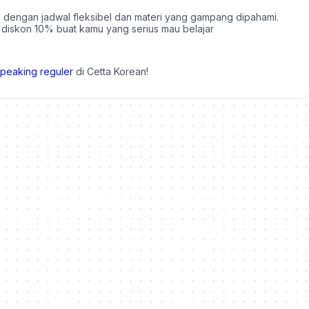
a dengan jadwal fleksibel dan materi yang gampang dipahami.
 diskon 10% buat kamu yang serius mau belajar
Speaking reguler
di Cetta Korean!
QUICK LINKS
DUKUNGAN
Beranda
FAQ
 tutor
About
Community
Career
Press Release/Media
Blog
FOLLOW US
av 53A
Instagram
Tiktok