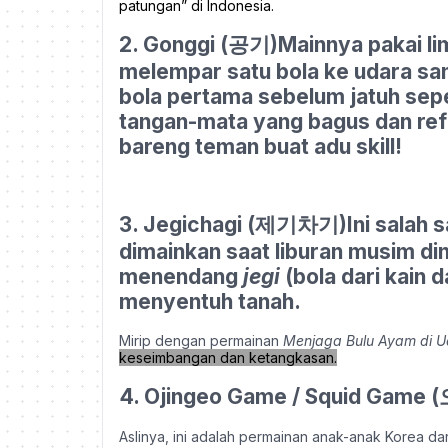
patungan” di Indonesia.
2. Gonggi (공기)Mainnya pakai lim
melempar satu bola ke udara sam
bola pertama sebelum jatuh sepe
tangan-mata yang bagus dan refl
bareng teman buat adu skill!
3. Jegichagi (제기차기)Ini salah sa
dimainkan saat liburan musim di
menendang
jegi
(bola dari kain 
menyentuh tanah.
Mirip dengan permainan
Menjaga Bulu Ayam di U
keseimbangan dan ketangkasan.
4. Ojingeo Game / Squid Gam
Aslinya, ini adalah permainan anak-anak Korea dari