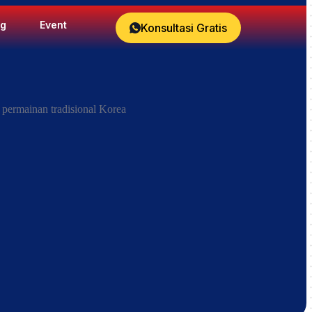
og
Event
Konsultasi Gratis