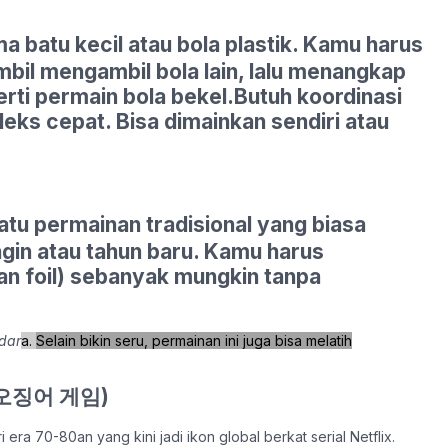
a batu kecil atau bola plastik. Kamu harus
bil mengambil bola lain, lalu menangkap
rti permain bola bekel.Butuh koordinasi
eks cepat. Bisa dimainkan sendiri atau
tu permainan tradisional yang biasa
ngin atau tahun baru. Kamu harus
dan foil) sebanyak mungkin tanpa
dar
a.
Selain bikin seru, permainan ini juga bisa melatih
e (오징어 게임)
 era 70-80an yang kini jadi ikon global berkat serial Netflix.