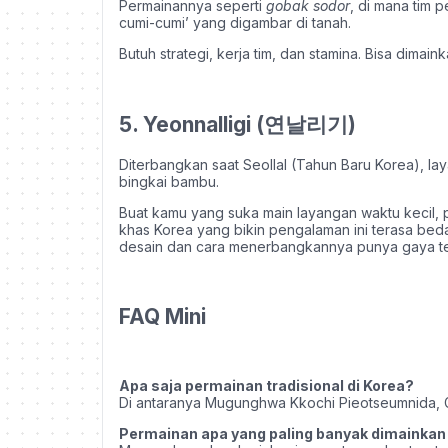
Permainannya seperti
gobak sodor
, di mana tim
cumi-cumi’ yang digambar di tanah.
Butuh strategi, kerja tim, dan stamina. Bisa dimai
5. Yeonnalligi (연날리기)
Diterbangkan saat Seollal (Tahun Baru Korea), l
bingkai bambu.
Buat kamu yang suka main layangan waktu kecil, p
khas Korea yang bikin pengalaman ini terasa bed
desain dan cara menerbangkannya punya gaya ter
FAQ Mini
Apa saja permainan tradisional di Korea?
Di antaranya Mugunghwa Kkochi Pieotseumnida, G
Permainan apa yang paling banyak dimainkan