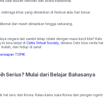
 saat liburan sekolah dan acara tradisional.
u olahraga khas yang dimainkan di festival atau hari besar.
dikenal dan masih dimainkan hingga sekarang.
ya negara lain sambil tetap relate dengan masa kecil kita? Kalo
ni bisa lanjut di
Cetta Virtual Society
, dimana Cetz bisa cerita hal
kuliah, dan hidup di sana!
ih Serius? Mulai dari Belajar Bahasanya
ak hal seru dari Korea. Kalau kamu suka Korea dan pengen ngerti