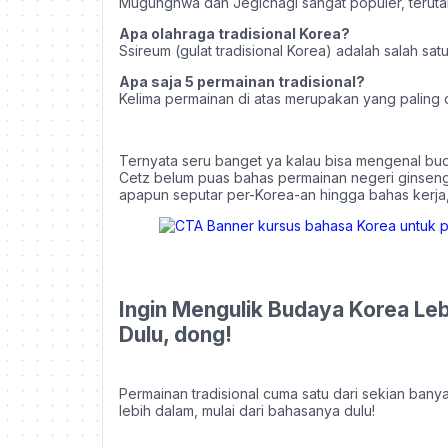
Mugunghwa dan Jegichagi sangat populer, terutama
Apa olahraga tradisional Korea?
Ssireum (gulat tradisional Korea) adalah salah sat
Apa saja 5 permainan tradisional?
Kelima permainan di atas merupakan yang paling 
Ternyata seru banget ya kalau bisa mengenal buda
Cetz belum puas bahas permainan negeri ginseng i
apapun seputar per-Korea-an hingga bahas kerja, 
Ingin Mengulik Budaya Korea Leb
Dulu, dong!
Permainan tradisional cuma satu dari sekian bany
lebih dalam, mulai dari bahasanya dulu!