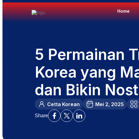
Home
5 Permainan T
Korea yang Ma
dan Bikin Nost
Cetta Korean
Mei 2, 2025
Share