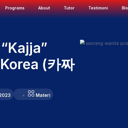
Programs
About
Tutor
Testimoni
Bl
 “Kajja”
 Korea (카짜
 2023
Materi