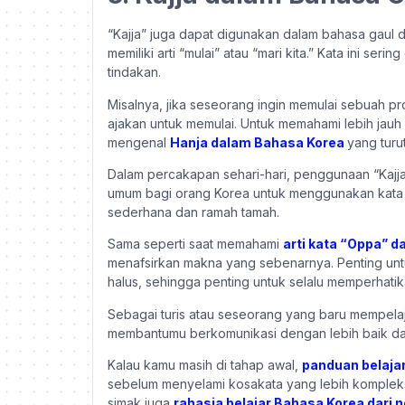
“Kajja” juga dapat digunakan dalam bahasa gaul d
memiliki arti “mulai” atau “mari kita.” Kata ini se
tindakan.
Misalnya, jika seseorang ingin memulai sebuah p
ajakan untuk memulai. Untuk memahami lebih jauh
mengenal
Hanja dalam Bahasa Korea
yang turu
Dalam percakapan sehari-hari, penggunaan “Kajja
umum bagi orang Korea untuk menggunakan kata
sederhana dan ramah tamah.
Sama seperti saat memahami
arti kata “Oppa” 
menafsirkan makna yang sebenarnya. Penting unt
halus, sehingga penting untuk selalu memperhatik
Sebagai turis atau seseorang yang baru mempela
membantumu berkomunikasi dengan lebih baik da
Kalau kamu masih di tahap awal,
panduan belaja
sebelum menyelami kosakata yang lebih kompleks.
simak juga
rahasia belajar Bahasa Korea dari n