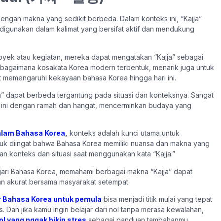
engan makna yang sedikit berbeda. Dalam konteks ini, “Kajja”
ring digunakan dalam kalimat yang bersifat aktif dan mendukung
royek atau kegiatan, mereka dapat mengatakan “Kajja” sebagai
 bagaimana kosakata Korea modern terbentuk, menarik juga untuk
t memengaruhi kekayaan bahasa Korea hingga hari ini.
” dapat berbeda tergantung pada situasi dan konteksnya. Sangat
 ini dengan ramah dan hangat, mencerminkan budaya yang
dalam Bahasa Korea
,
konteks adalah kunci utama untuk
uk diingat bahwa Bahasa Korea memiliki nuansa dan makna yang
an konteks dan situasi saat menggunakan kata “Kajja.”
jari Bahasa Korea, memahami berbagai makna “Kajja” dapat
n akurat bersama masyarakat setempat.
r Bahasa Korea untuk pemula
bisa menjadi titik mulai yang tepat
 Dan jika kamu ingin belajar dari nol tanpa merasa kewalahan,
ol yang nggak bikin stres
sebagai panduan tambahanmu.