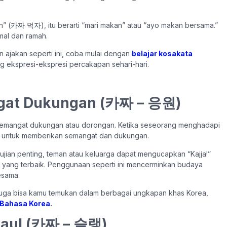
n” (카짜 먹자), itu berarti “mari makan” atau “ayo makan bersama.”
mal dan ramah.
 ajakan seperti ini, coba mulai dengan
belajar kosakata
 ekspresi-ekspresi percakapan sehari-hari.
ngat Dukungan (카짜 – 응원)
ti semangat dukungan atau dorongan. Ketika seseorang menghadapi
akan untuk memberikan semangat dan dukungan.
jian penting, teman atau keluarga dapat mengucapkan “Kajja!”
yang terbaik. Penggunaan seperti ini mencerminkan budaya
esama.
 juga bisa kamu temukan dalam berbagai ungkapan khas Korea,
 Bahasa Korea
.
 Gaul (카짜 – 슬랭)