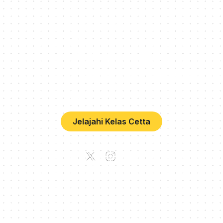
Kelas bahasa asing online interaktif dengan
praktisi buat pembelajaran makin
menyenangkan!
PT. Cetta Cita Cendekia
HQ, Plaza Oleos, Jl. TB Simatupang No.K
5th Floor, RT.2/RW.1, Kebagusan, Ps. Ming
Kota Jakarta Selatan, Daerah Khusus Ibuk
Jakarta 12520
Jelajahi Kelas Cetta