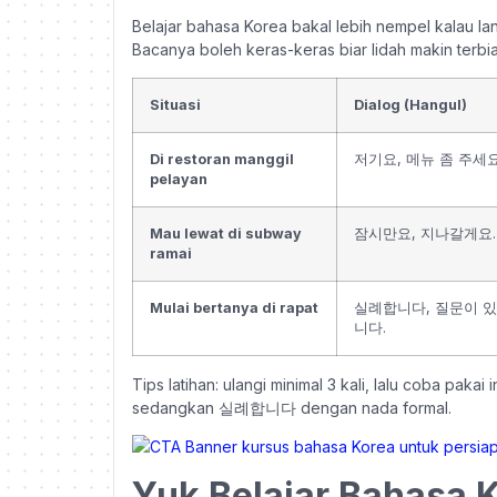
Belajar bahasa Korea bakal lebih nempel kalau la
Bacanya boleh keras-keras biar lidah makin terbia
Situasi
Dialog (Hangul)
Di restoran manggil
저기요, 메뉴 좀 주세요
pelayan
Mau lewat di subway
잠시만요, 지나갈게요.
ramai
Mulai bertanya di rapat
실례합니다, 질문이 
니다.
Tips latihan: ulangi minimal 3 kali, lalu coba pa
sedangkan 실례합니다 dengan nada formal.
Yuk Belajar Bahasa K