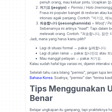
penuh orang, mau keluar pintu. Ucapkan 
저기요 (jeogiyo)
=
Permisi / Halo (memangg
Frasa ini populer banget di restoran atau 
intonasi agak panjang. Contoh: “저기요, 메
죄송합니다 (joesonghamnida)
=
Maaf / Pe
Sebenarnya ini artinya “maaf”. Tapi dalam 
melewati orang. Contoh: “죄송합니다, 잠깐
Jadi, mana yang harus kamu pilih?
Lagi di situasi formal → pakai 실례합니다.
Lagi di jalan ramai → pakai 잠시만요 atau
Mau manggil pelayan → pakai 저기요.
Kalau sudah hafal tiga variasi ini, dijamin interaks
Setelah tahu cara bilang “permisi”, jangan lupa l
Bahasa Korea
. Soalnya, “permisi” dan “terima kas
Tips Menggunakan U
Benar
Belajar ungkapan itu gampang, tapi prakteknya ha