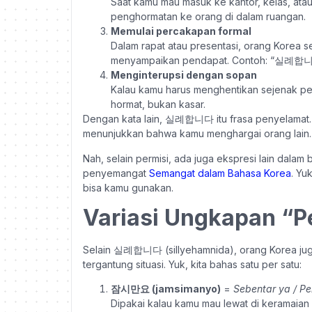
Saat kamu mau masuk ke kantor, kelas, a
penghormatan ke orang di dalam ruangan.
Memulai percakapan formal
Dalam rapat atau presentasi, orang Kor
menyampaikan pendapat. Contoh: “실례
Menginterupsi dengan sopan
Kalau kamu harus menghentikan sejenak p
hormat, bukan kasar.
Dengan kata lain, 실례합니다 itu frasa penyelamat. B
menunjukkan bahwa kamu menghargai orang lain.
Nah, selain permisi, ada juga ekspresi lain dalam 
penyemangat
Semangat dalam Bahasa Korea
. Yu
bisa kamu gunakan.
Variasi Ungkapan “P
Selain 실례합니다 (sillyehamnida), orang Korea juga 
tergantung situasi. Yuk, kita bahas satu per satu:
잠시만요 (jamsimanyo)
=
Sebentar ya / Pe
Dipakai kalau kamu mau lewat di keramaian