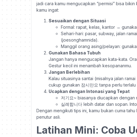
jadi cara kamu mengucapkan “permisi” bisa bikin 
kamu ingat:
Sesuaikan dengan Situasi
Formal: rapat, kelas, kantor → gun
Sehari-hari: pasar, subway, jalan
(joesonghamnida).
Manggil orang asing/pelayan: gunak
Gunakan Bahasa Tubuh
Jangan hanya mengucapkan kata-kata. Or
Gestur kecil ini menambah kesopananmu.
Jangan Berlebihan
Kalau situasinya santai (misalnya jalan ramai
cukup gunakan 잠시만요 tanpa perlu terlalu s
Ucapkan dengan Intonasi yang Tepat
저기요~ biasanya diucapkan dengan n
실례합니다 lebih datar dan sopan. Intonas
Dengan mengikuti tips ini, kamu bukan cuma tahu 
penutur asli.
Latihan Mini: Coba 