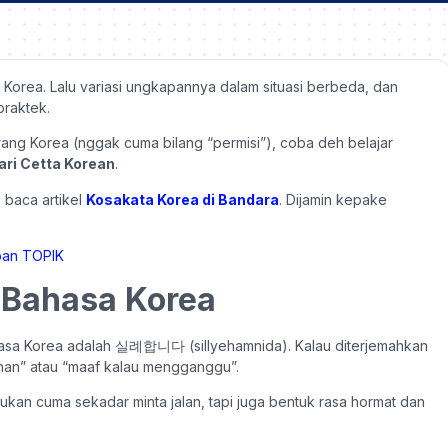
a Korea. Lalu variasi ungkapannya dalam situasi berbeda, dan
raktek.
ang Korea (nggak cuma bilang “permisi”), coba deh belajar
ari Cetta Korean
.
 baca artikel
Kosakata Korea di Bandara
. Dijamin kepake
m Bahasa Korea
asa Korea adalah 실례합니다 (sillyehamnida). Kalau diterjemahkan
lahan” atau “maaf kalau mengganggu”.
ukan cuma sekadar minta jalan, tapi juga bentuk rasa hormat dan