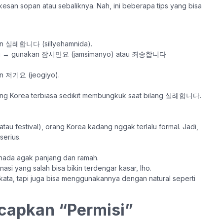
kesan sopan atau sebaliknya. Nah, ini beberapa tips yang bisa
akan 실례합니다 (sillyehamnida).
 ramai → gunakan 잠시만요 (jamsimanyo) atau 죄송합니다
an 저기요 (jeogiyo).
ang Korea terbiasa sedikit membungkuk saat bilang 실례합니다.
 atau festival), orang Korea kadang nggak terlalu formal. Jadi,
erius.
ada agak panjang dan ramah.
i yang salah bisa bikin terdengar kasar, lho.
kata, tapi juga bisa menggunakannya dengan natural seperti
Ucapkan “Permisi”