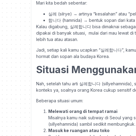
Mari kita bedah sebentar:
실례 (silrye) → artinya “kesalahan” atau “pe
합니다 (hamnida) → bentuk sopan dari kata k
Kalau digabung, 실례합니다 bisa dimaknai sebaga
dipakai di banyak situasi, mulai dari mau lewat 
lebih tua atau atasan.
Jadi, setiap kali kamu ucapkan “실례합니다”, kamu b
hormat dan sopan ala budaya Korea.
Situasi Menggunak
Nah, setelah tahu arti 실례합니다 (sillyehamnida), se
konteks ya, soalnya orang Korea cukup sensitif 
Beberapa situasi umum:
Melewati orang di tempat ramai
Misalnya kamu naik subway di Seoul yang 
(sillyehamnida) sambil sedikit membungkuk.
Masuk ke ruangan atau toko