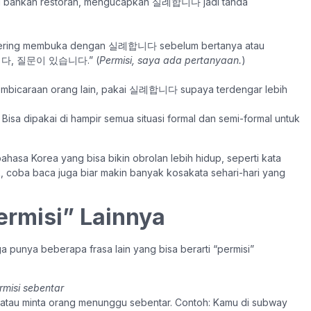
tau bahkan restoran, mengucapkan 실례합니다 jadi tanda
ea sering membuka dengan 실례합니다 sebelum bertanya atau
합니다, 질문이 있습니다.” (
Permisi, saya ada pertanyaan.
)
embicaraan orang lain, pakai 실례합니다 supaya terdengar lebih
isa dipakai di hampir semua situasi formal dan semi-formal untuk
bahasa Korea yang bisa bikin obrolan lebih hidup, seperti kata
k, coba baca juga biar makin banyak kosakata sehari-hari yang
ermisi” Lainnya
punya beberapa frasa lain yang bisa berarti “permisi”
rmisi sebentar
 atau minta orang menunggu sebentar. Contoh: Kamu di subway