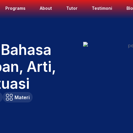
Programs
About
Tutor
Testimoni
Bl
 Bahasa
n, Arti,
tuasi
Materi