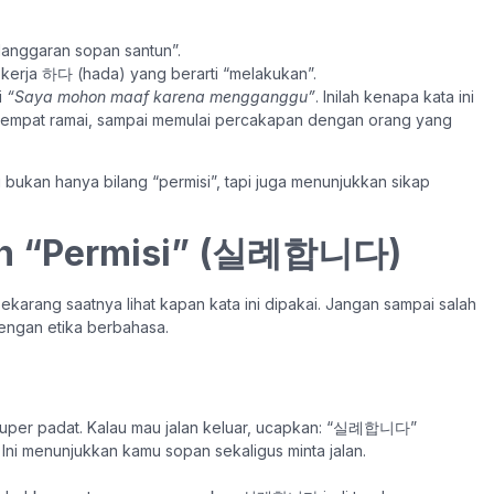
langgaran sopan santun”.
erja 하다 (hada) yang berarti “melakukan”.
i
“Saya mohon maaf karena mengganggu”
. Inilah kenapa kata ini
di tempat ramai, sampai memulai percakapan dengan orang yang
ukan hanya bilang “permisi”, tapi juga menunjukkan sikap
an “Permisi” (실례합니다)
karang saatnya lihat kapan kata ini dipakai. Jangan sampai salah
dengan etika berbahasa.
super padat. Kalau mau jalan keluar, ucapkan: “실례합니다”
 Ini menunjukkan kamu sopan sekaligus minta jalan.