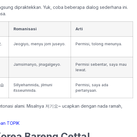
ngsung dipraktekkan. Yuk, coba beberapa dialog sederhana ini.
sa.
Romanisasi
Arti
.
Jeogiyo, menyu jom juseyo.
Permisi, tolong menunya.
Jamsimanyo, jinagalgeyo.
Permisi sebentar, saya mau
lewat.
있습
Sillyehamnida, jilmuni
Permisi, saya ada
itsseumnida.
pertanyaan.
kai intonasi alami. Misalnya 저기요~ ucapkan dengan nada ramah,
orea Bareng Cetta!