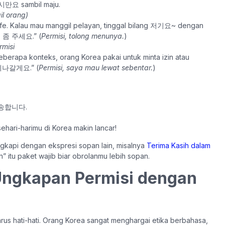
잠시만요 sambil maju.
il orang)
kafe. Kalau mau manggil pelayan, tinggal bilang 저기요~ dengan
뉴 좀 주세요.” (
Permisi, tolong menunya.
)
rmisi
beberapa konteks, orang Korea pakai untuk minta izin atau
 지나갈게요.” (
Permisi, saya mau lewat sebentar.
)
 죄송합니다.
i sehari-harimu di Korea makin lancar!
engkapi dengan ekspresi sopan lain, misalnya
Terima Kasih dalam
ih” itu paket wajib biar obrolanmu lebih sopan.
ngkapan Permisi dengan
rus hati-hati. Orang Korea sangat menghargai etika berbahasa,